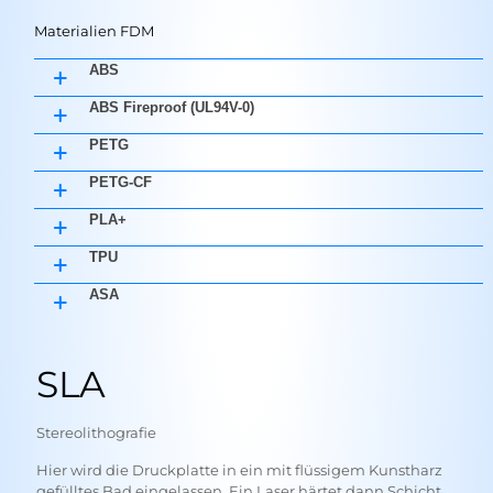
Materialien FDM
ABS
ABS Fireproof (UL94V-0)
PETG
PETG-CF
PLA+
TPU
ASA
SLA
Stereolithografie
Hier wird die Druckplatte in ein mit flüssigem Kunstharz
gefülltes Bad eingelassen. Ein Laser härtet dann Schicht